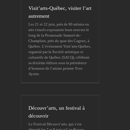
Visit’arts-Québec, visiter l’art
autrement
Les 21 et 22 juin, près de 90 artistes en
arts visuels exposaient leurs oeuvres le
long de la Promenade Samuel-de-
Champlain, près du quai des Cageux, à
Québec. L’évènement Visit’arts-Québec,
organisé par la Société artistique et
culturelle de Québec (SACQ), célébrait
sa dixième édition sous la présidence
d’honneur de l’artiste peintre Yves
Ayotte.
Découvr’arts, un festival à
découvrir
Le Festival Découvr’arts, qui s’est
déroulé les 7 et 8 juin à Cap-Rouge,