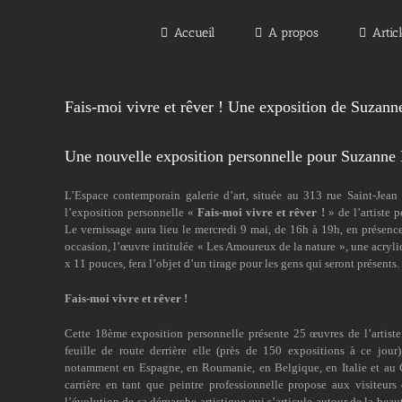
Passer
au
Accueil
A propos
Artic
contenu
Fais-moi vivre et rêver ! Une exposition de Suzan
Une nouvelle exposition personnelle pour Suzanne 
L’Espace contemporain galerie d’art, située au 313 rue Saint-Jea
l’exposition personnelle «
Fais-moi vivre et rêver !
» de l’artiste 
Le vernissage aura lieu le mercredi 9 mai, de 16h à 19h, en présence d
occasion, l’œuvre intitulée « Les Amoureux de la nature », une acryli
x 11 pouces, fera l’objet d’un tirage pour les gens qui seront présents.
Fais-moi vivre et rêver !
Cette 18ème exposition personnelle présente 25 œuvres de l’artis
feuille de route derrière elle (près de 150 expositions à ce jour)
notamment en Espagne, en Roumanie, en Belgique, en Italie et au C
carrière en tant que peintre professionnelle propose aux visiteurs 
l’évolution de sa démarche artistique qui s’articule autour de la beaut