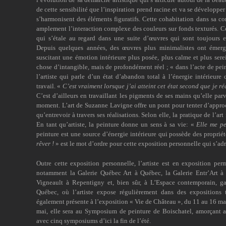
de cette sensibilité que l’inspiration prend racine et va se développe
s’harmonisent des éléments figuratifs. Cette cohabitation dans sa c
amplement l’interaction complexe des couleurs sur fonds texturés. C
qui s’étale au regard dans une suite d’œuvres qui sont toujours e
Depuis quelques années, des œuvres plus minimalistes ont émerg
suscitant une émotion intérieure plus posée, plus calme et plus serei
chose d’intangible, mais de profondément réel ; « dans l’acte de pei
l’artiste qui parle d’un état d’abandon total à l’énergie intérieure 
travail. «
C’est vraiment lorsque j’ai atteint cet état second que je ré
C’est d’ailleurs en travaillant les pigments de ses mains qu’elle par
moment. L’art de Suzanne Lavigne offre un pont pour tenter d’appr
qu’entrevoir à travers ses réalisations. Selon elle, la pratique de l’art
En tant qu’artiste, la peinture donne un sens à sa vie: «
Elle me p
peinture est une source d’énergie intérieure qui possède des propriét
rêver !
» est le mot d’ordre pour cette exposition personnelle qui s’adr
Outre cette exposition personnelle, l’artiste est en exposition per
notamment la Galerie Québec Art à Québec, la Galerie Entr’Art à Sa
Vigneault à Repentigny et, bien sûr, à L’Espace contemporain, ga
Québec, où l’artiste expose régulièrement dans des expositions
également présente à l’exposition « Vie de Château », du 11 au 16 ma
mai, elle sera au Symposium de peinture de Boischatel, amorçant ai
avec cinq symposiums d’ici la fin de l’été.