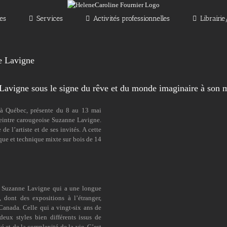
les
Services
Activités professionnelles
Librairi
ne Lavigne
Lavigne sous le signe du rêve et du monde imaginaire à son m
n à Québec, présente du 8 au 13 mai
peintre carougeoise Suzanne Lavigne.
e l’artiste et de ses invités. A cette
que et technique mixte sur bois de 14
te Suzanne Lavigne qui a une longue
, dont des expositions à l’étranger,
anada. Celle qui a vingt-six ans de
deux styles bien différents issus de
é et de la complexité de la vie. C’est