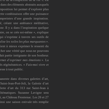
r dans des éléments abstraits auxquels
omposition lui permet d’explorer plus
ette combinaison offre une puissance
mpreintes d’une grande inspiration.
é, créant une ambiance méditative,
ne. Il y a dans l’inspiration quelque
ntre, on se crée soi-même », explique
qui s’exprime à travers ses outils de
alise les toiles les plus marquantes
».
vient à mieux exprimer le ressenti du
ocher une vérité que nous ne pouvons
 fait partie intégrante de son bonheur.
ermet d’exprimer mes émotions
». La
és régénératrices. «
Fais-moi vivre et
esse à tout public.
manente dans diverses galeries d’art,
int-Jean-Port-Joli, la Galerie d’art
lerie d’art du 313 rue Saint-Jean à
 thématiques. Suzanne Lavigne sera
i, au Château Frontenac. Les 26 et 27
nsi une saison estivale très remplie