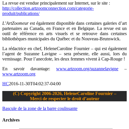
La revue est vendue principalement sur Internet, sur le site :
http://collection.artzoomconnection.com/categorie-
produit/publications/
L’ArtZoomeur
est également disponible dans certaines galeries d’art
partenaires au Canada, en France et en Belgique. La revue est un
outil de référence en arts visuels et se retrouve dans certaines
bibliothèques municipales du Québec et du Nouveau-Brunswick.
La rédactrice en chef, HeleneCaroline Fournier – qui est également
l’agent de Suzanne Lavigne – sera présente, elle aussi, lors du
vernissage. Pour l’anecdote, les deux femmes vivent à Cap-Rouge !
En savoir davantage:
www.artzoom.org/suzannelavigne
–
www.artzoom.org
HC
2016-11-30T04:02:37-04:00
(C) Copyright 2006-2026, HeleneCaroline Fournier –
Merci de respecter le droit d’auteur
Bascule de la zone de la barre coulissante
Archives