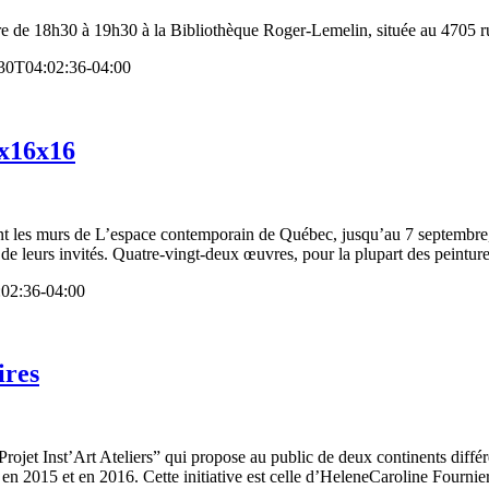
mbre de 18h30 à 19h30 à la Bibliothèque Roger-Lemelin, située au 470
30T04:02:36-04:00
ax16x16
ement les murs de L’espace contemporain de Québec, jusqu’au 7 septembr
de leurs invités. Quatre-vingt-deux œuvres, pour la plupart des peinture
02:36-04:00
ires
Projet Inst’Art Ateliers” qui propose au public de deux continents différ
en 2015 et en 2016. Cette initiative est celle d’HeleneCaroline Fournier. T