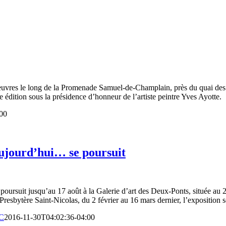
rs oeuvres le long de la Promenade Samuel-de-Champlain, près du quai d
 édition sous la présidence d’honneur de l’artiste peintre Yves Ayotte.
00
 aujourd’hui… se poursuit
e poursuit jusqu’au 17 août à la Galerie d’art des Deux-Ponts, située a
resbytère Saint-Nicolas, du 2 février au 16 mars dernier, l’exposition s
C
2016-11-30T04:02:36-04:00