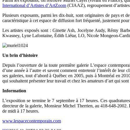
Parmi les exposants, on retrouve Muriel Cayet (vivant en France), qu
International d’Artistes d’ArtZoom
(CIAAZ), regroupement d’artistes pr
Plusieurs exposants, parmi les dix-huit, sont originaires de pays et 
caractéristique à cet espace de diffusion fort fréquenté, justement pou
Les artistes exposés sont : Ginette Ash, Jocelyne Audy, Rémy Barb
Kwasney, Lyne Lafontaine, Édith Liétar, LO, Nicole Mongeon-Cardin
Un brin d’histoire
Depuis l’ouverture de la toute première galerie L’espace contemporain
d’une année à l’autre et savent comment entretenir l’intérêt de leur 
ses galeries, tout d’abord à Québec en 2005, puis à Montréal en 2010,
qui souhaitent présenter leur travail et chez les amateurs d’art qui sont 
Information
L’exposition se termine le 7 septembre à 17 heures. Ces quadratures
directeur de la galerie, Monsieur Michel Therrien, au 418-648-2002. L
de midi à 17 heures.
www.lespacecontemporain.com