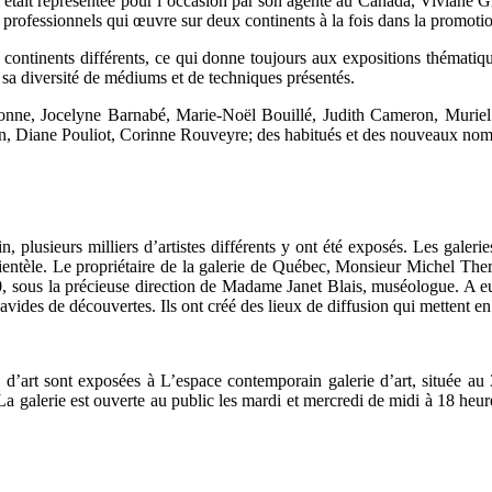
i était représentée pour l’occasion par son agente au Canada, Viviane 
ofessionnels qui œuvre sur deux continents à la fois dans la promotion d
de continents différents, ce qui donne toujours aux expositions thémati
r sa diversité de médiums et de techniques présentés.
onne, Jocelyne Barnabé, Marie-Noël Bouillé, Judith Cameron, Muriel
, Diane Pouliot, Corinne Rouveyre; des habitués et des nouveaux nom
, plusieurs milliers d’artistes différents y ont été exposés. Les gale
clientèle. Le propriétaire de la galerie de Québec, Monsieur Michel Ther
 sous la précieuse direction de Madame Janet Blais, muséologue. A eux 
avides de découvertes. Ils ont créé des lieux de diffusion qui mettent en v
 d’art sont exposées à L’espace contemporain galerie d’art, située au
a galerie est ouverte au public les mardi et mercredi de midi à 18 heure