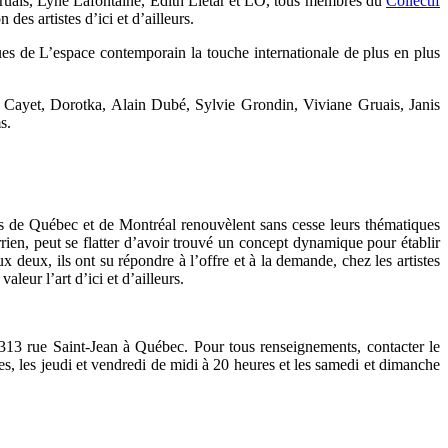
Gruais, Lyne Lafontaine, Edith Liétar et LO, tous membres du
Collectif
es artistes d’ici et d’ailleurs.
ques de L’espace contemporain la touche internationale de plus en plus
 Cayet, Dorotka, Alain Dubé, Sylvie Grondin, Viviane Gruais, Janis
s.
ries de Québec et de Montréal renouvèlent sans cesse leurs thématiques
rien, peut se flatter d’avoir trouvé un concept dynamique pour établir
deux, ils ont su répondre à l’offre et à la demande, chez les artistes
aleur l’art d’ici et d’ailleurs.
 313 rue Saint-Jean à Québec. Pour tous renseignements, contacter le
s, les jeudi et vendredi de midi à 20 heures et les samedi et dimanche