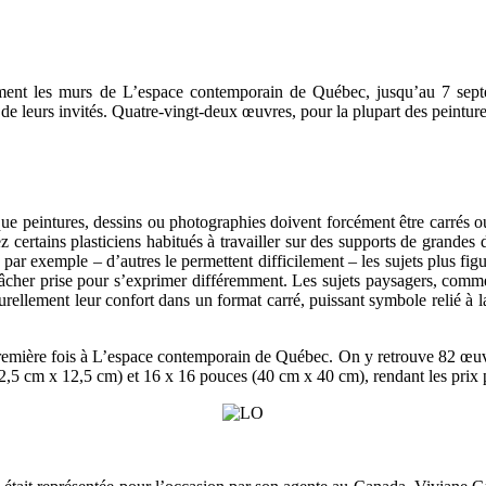
uellement les murs de L’espace contemporain de Québec, jusqu’au 7 se
de leurs invités. Quatre-vingt-deux œuvres, pour la plupart des peinture
que peintures, dessins ou photographies doivent forcément être carrés
ertains plasticiens habitués à travailler sur des supports de grandes d
s, par exemple – d’autres le permettent difficilement – les sujets plus fi
 lâcher prise pour s’exprimer différemment. Les sujets paysagers, comm
urellement leur confort dans un format carré, puissant symbole relié à la
première fois à L’espace contemporain de Québec. On y retrouve 82 œuvre
2,5 cm x 12,5 cm) et 16 x 16 pouces (40 cm x 40 cm), rendant les prix p