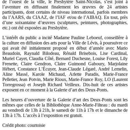
de l’ouest de la ville, le Presbytère Saint-Nicolas, s’est joint à
l’aventure en diffusant finalement les œuvres de 24 artistes
participants, dont certains de niveau international, parfois membres
du l’AARS, du CIAAZ, de l’IAF et/ou de l’AIBAQ. En tout, près
d’une soixantaine d’œuvres (sculptures, peintures, photographies,
etc.) ont été exposées au Presbytère.
L’intérêt du public a incité Madame Pauline Leboeuf, conseillère à
la culture en diffusion des arts pour la Ville de Lévis, à poursuivre ce
qui avait été initialement proposé en début d’année avec Mario
Beaudoin, Raynald Bilodeau, Rénald Brisebois, Lise Cardinal,
Muriel Cayet, Claudia Côté, Bernard Duchesne, Louise Forest, Lily
Frenette, Claire Gendron, Claire Guimond Gaboury, Marjolaine
Hébert, Constance L’Écuyer, Jean-Claude Légaré, André Lemelin,
Aline Massé, Karole Michaud, Arlette Paradis, Marie-France
Pelletier, Jean Potvin, Marie Rioux, Marie-France Roy, LO (Laurent
Torregrossa) et Joseph Richard Veilleux. Dix-huit de ces artistes
exposent en ce moment à la Galerie d’art des Deux-Ponts.
Les heures d’ouverture de la Galerie d’art des Deux-Ponts sont les
mêmes que celles de la Bibliothèque Anne-Marie-Filteau : du mardi
au vendredi de 13h à 21h, le samedi de 11h à 17h et le dimanche de
13h à 17h. L’accès à l’exposition est gratuit.
Crédit photo: courtoisie