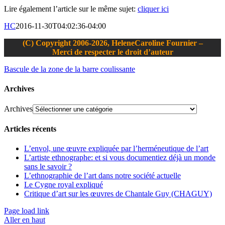
Lire également l’article sur le même sujet:
cliquer ici
HC
2016-11-30T04:02:36-04:00
(C) Copyright 2006-2026, HeleneCaroline Fournier –
Merci de respecter le droit d’auteur
Bascule de la zone de la barre coulissante
Archives
Archives
Articles récents
L’envol, une œuvre expliquée par l’herméneutique de l’art
L’artiste ethnographe: et si vous documentiez déjà un monde
sans le savoir ?
L’ethnographie de l’art dans notre société actuelle
Le Cygne royal expliqué
Critique d’art sur les œuvres de Chantale Guy (CHAGUY)
Page load link
Aller en haut