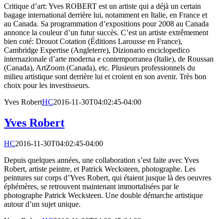
Critique d’art: Yves ROBERT est un artiste qui a déjà un certain
bagage international derrière lui, notamment en Italie, en France et
au Canada. Sa programmation d’expositions pour 2008 au Canada
annonce la couleur d’un futur succès. C’est un artiste extrêmement
bien coté: Drouot Cotation (Éditions Larousse en France),
Cambridge Expertise (Angleterre), Dizionario enciclopedico
internazionale d’arte moderna e contemporranea (Italie), de Roussan
(Canada), ArtZoom (Canada), etc. Plusieurs professionnels du
milieu artistique sont derrière lui et croient en son avenir. Très bon
choix pour les investisseurs.
Yves Robert
HC
2016-11-30T04:02:45-04:00
Yves Robert
HC
2016-11-30T04:02:45-04:00
Depuis quelques années, une collaboration s’est faite avec Yves
Robert, artiste peintre, et Patrick Wecksteen, photographe. Les
peintures sur corps d’Yves Robert, qui étaient jusque là des oeuvres
éphémères, se retrouvent maintenant immortalisées par le
photographe Patrick Wecksteen. Une double démarche artistique
autour d’un sujet unique.