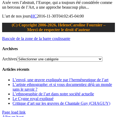
Axée vers l’abstrait, l’Europe, qui a toujours été considérée comme
un berceau de l’Art, a une approche beaucoup plus...
L’art de nos jours
HC
2016-11-30T04:02:45-04:00
(C) Copyright 2006-2026, HeleneCaroline Fournier –
Merci de respecter le droit d’auteur
Bascule de la zone de la barre coulissante
Archives
Archives
Articles récents
L’envol, une œuvre expliquée par l’herméneutique de l’art
L’artiste ethnographe: et si vous documentiez déjà un monde
sans le savoir ?
L’ethnographie de l’art dans notre société actuelle
Le Cygne royal expliqué
Critique d’art sur les œuvres de Chantale Guy (CHAGUY)
Page load link
Aller en haut