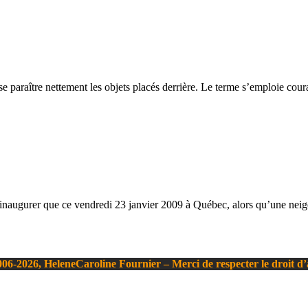
aisse paraître nettement les objets placés derrière. Le terme s’emploie c
naugurer que ce vendredi 23 janvier 2009 à Québec, alors qu’une neige s
06-2026, HeleneCaroline Fournier – Merci de respecter le droit d