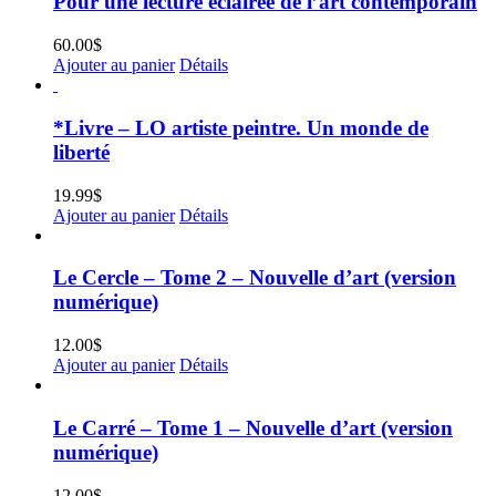
Pour une lecture éclairée de l’art contemporain
60.00
$
Ajouter au panier
Détails
*Livre – LO artiste peintre. Un monde de
liberté
19.99
$
Ajouter au panier
Détails
Le Cercle – Tome 2 – Nouvelle d’art (version
numérique)
12.00
$
Ajouter au panier
Détails
Le Carré – Tome 1 – Nouvelle d’art (version
numérique)
12.00
$