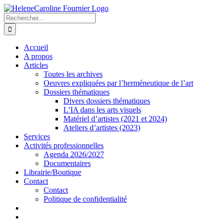
Passer
au
Rechercher:
contenu
Accueil
A propos
Articles
Toutes les archives
Oeuvres expliquées par l’herméneutique de l’art
Dossiers thématiques
Divers dossiers thématiques
L’IA dans les arts visuels
Matériel d’artistes (2021 et 2024)
Ateliers d’artistes (2023)
Services
Activités professionnelles
Agenda 2026/2027
Documentaires
Librairie/Boutique
Contact
Contact
Politique de confidentialité