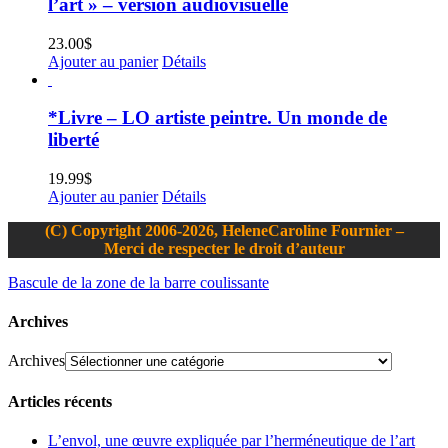
l’art » – version audiovisuelle
23.00
$
Ajouter au panier
Détails
*Livre – LO artiste peintre. Un monde de
liberté
19.99
$
Ajouter au panier
Détails
(C) Copyright 2006-2026, HeleneCaroline Fournier –
Merci de respecter le droit d’auteur
Bascule de la zone de la barre coulissante
Archives
Archives
Articles récents
L’envol, une œuvre expliquée par l’herméneutique de l’art