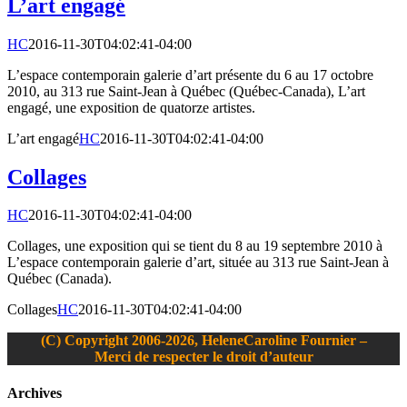
L’art engagé
HC
2016-11-30T04:02:41-04:00
L’espace contemporain galerie d’art présente du 6 au 17 octobre
2010, au 313 rue Saint-Jean à Québec (Québec-Canada), L’art
engagé, une exposition de quatorze artistes.
L’art engagé
HC
2016-11-30T04:02:41-04:00
Collages
HC
2016-11-30T04:02:41-04:00
Collages, une exposition qui se tient du 8 au 19 septembre 2010 à
L’espace contemporain galerie d’art, située au 313 rue Saint-Jean à
Québec (Canada).
Collages
HC
2016-11-30T04:02:41-04:00
(C) Copyright 2006-2026, HeleneCaroline Fournier –
Merci de respecter le droit d’auteur
Bascule
Archives