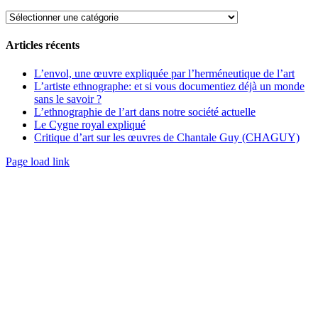
de
la
Archives
zone
de
Articles récents
la
barre
L’envol, une œuvre expliquée par l’herméneutique de l’art
coulissante
L’artiste ethnographe: et si vous documentiez déjà un monde
sans le savoir ?
L’ethnographie de l’art dans notre société actuelle
Le Cygne royal expliqué
Critique d’art sur les œuvres de Chantale Guy (CHAGUY)
Page load link
Aller
en
haut