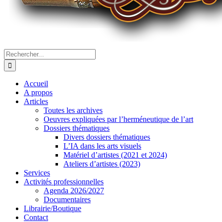
Rechercher:
Accueil
A propos
Articles
Toutes les archives
Oeuvres expliquées par l’herméneutique de l’art
Dossiers thématiques
Divers dossiers thématiques
L’IA dans les arts visuels
Matériel d’artistes (2021 et 2024)
Ateliers d’artistes (2023)
Services
Activités professionnelles
Agenda 2026/2027
Documentaires
Librairie/Boutique
Contact