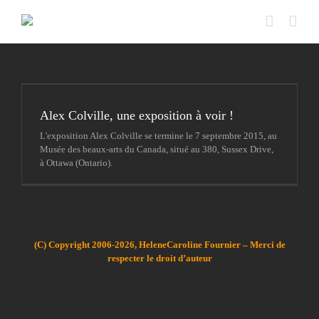
Passer
au
contenu
Alex Colville, une exposition à voir !
L'exposition Alex Colville se termine le 7 septembre 2015, au
Musée des beaux-arts du Canada, situé au 380, Sussex Drive,
à Ottawa (Ontario).
(C) Copyright 2006-2026, HeleneCaroline Fournier – Merci de
respecter le droit d’auteur