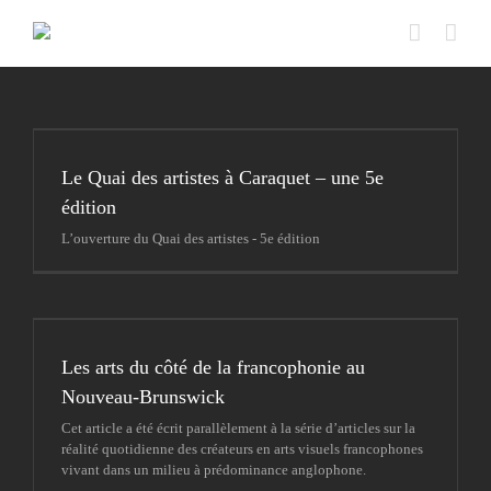
Passer
au
contenu
Le Quai des artistes à Caraquet – une 5e
édition
L’ouverture du Quai des artistes - 5e édition
Les arts du côté de la francophonie au
Nouveau-Brunswick
Cet article a été écrit parallèlement à la série d’articles sur la
réalité quotidienne des créateurs en arts visuels francophones
vivant dans un milieu à prédominance anglophone.