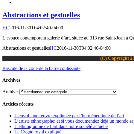
Abstractions et gestuelles
HC
2016-11-30T04:02:40-04:00
L’espace contemporain galerie d’art, située au 313 rue Saint-Jean à Q
Abstractions et gestuelles
HC
2016-11-30T04:02:40-04:00
(C) Copyright 20
Bascule de la zone de la barre coulissante
Archives
Archives
Articles récents
L’envol, une œuvre expliquée par l’herméneutique de l’art
L’artiste ethnographe: et si vous documentiez déjà un monde san
L’ethnographie de l’art dans notre société actuelle
Le Cygne royal expliqué