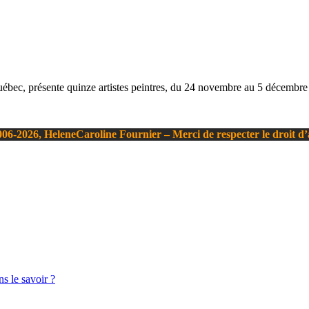
uébec, présente quinze artistes peintres, du 24 novembre au 5 décembre 
06-2026, HeleneCaroline Fournier – Merci de respecter le droit d
s le savoir ?