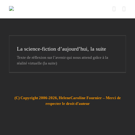
Passer
au
contenu
La science-fiction d’aujourd’hui, la suite
Texte de réflexion sur l’avenir qui nous attend grâce à la
réalité virtuelle (la suite)
(C) Copyright 2006-2026, HeleneCaroline Fournier – Merci de
respecter le droit d’auteur