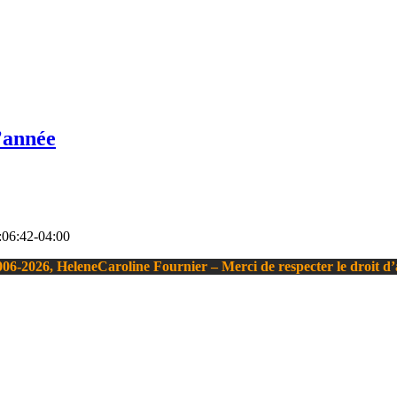
’année
06:42-04:00
06-2026, HeleneCaroline Fournier – Merci de respecter le droit d