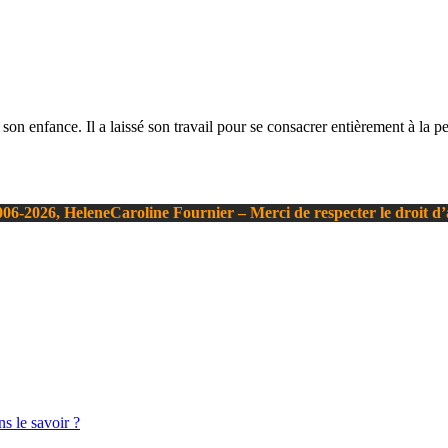
on enfance. Il a laissé son travail pour se consacrer entièrement à la pei
06-2026, HeleneCaroline Fournier – Merci de respecter le droit d
s le savoir ?