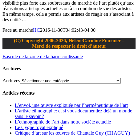
visibilité plus forte aux soubresauts du marché de l’art plutôt qu’aux
réalisations artistiques actuelles ou à la condition de vie des artistes.
En même temps, cela a permis aux artistes de réagir en s’associant à
des entités...
Face au marché
HC
2016-11-30T04:02:43-04:00
(C) Copyright 2006-2026, HeleneCaroline Fournier –
Merci de respecter le droit d’auteur
Bascule de la zone de la barre coulissante
Archives
Archives
Articles récents
L’envol, une œuvre expliquée par l’herméneutique de l’art
L’artiste ethnographe: et si vous documentiez déjà un monde
sans le savoir ?
L’ethnographie de l’art dans notre société actuelle
Le Cygne royal expliqué
Critique d’art sur les œuvres de Chantale Guy (CHAGUY)