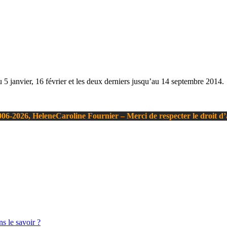
5 janvier, 16 février et les deux derniers jusqu’au 14 septembre 2014.
06-2026, HeleneCaroline Fournier – Merci de respecter le droit d
s le savoir ?