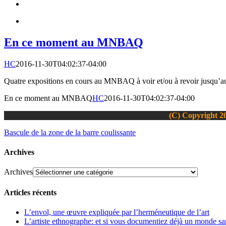
En ce moment au MNBAQ
HC
2016-11-30T04:02:37-04:00
Quatre expositions en cours au MNBAQ à voir et/ou à revoir jusqu’au 
En ce moment au MNBAQ
HC
2016-11-30T04:02:37-04:00
(C) Copyright 20
Bascule de la zone de la barre coulissante
Archives
Archives
Articles récents
L’envol, une œuvre expliquée par l’herméneutique de l’art
L’artiste ethnographe: et si vous documentiez déjà un monde san