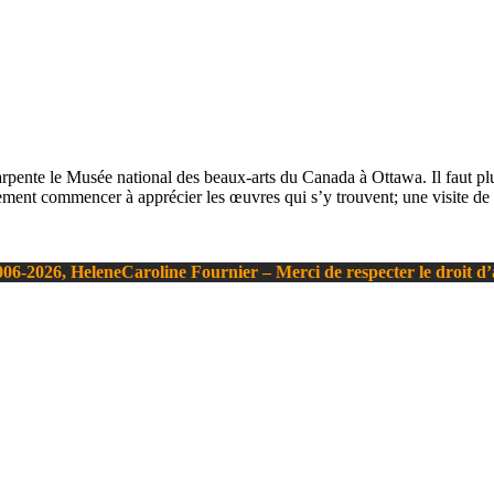
arpente le Musée national des beaux-arts du Canada à Ottawa. Il faut plu
lement commencer à apprécier les œuvres qui s’y trouvent; une visite de 
06-2026, HeleneCaroline Fournier – Merci de respecter le droit d