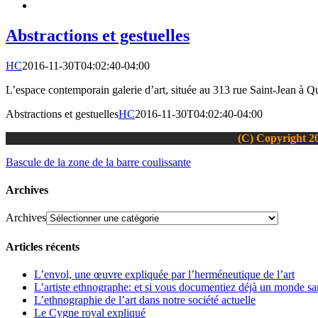
Abstractions et gestuelles
HC
2016-11-30T04:02:40-04:00
L’espace contemporain galerie d’art, située au 313 rue Saint-Jean à Q
Abstractions et gestuelles
HC
2016-11-30T04:02:40-04:00
(C) Copyright 20
Bascule de la zone de la barre coulissante
Archives
Archives
Articles récents
L’envol, une œuvre expliquée par l’herméneutique de l’art
L’artiste ethnographe: et si vous documentiez déjà un monde san
L’ethnographie de l’art dans notre société actuelle
Le Cygne royal expliqué