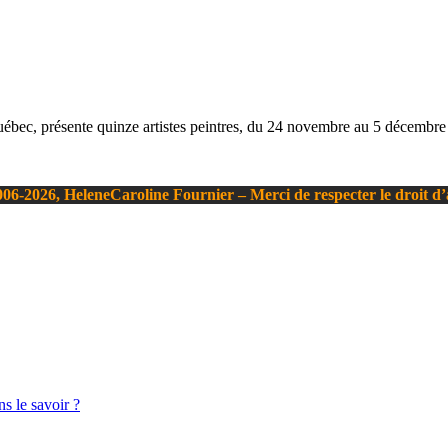
uébec, présente quinze artistes peintres, du 24 novembre au 5 décembre 
06-2026, HeleneCaroline Fournier – Merci de respecter le droit d
s le savoir ?