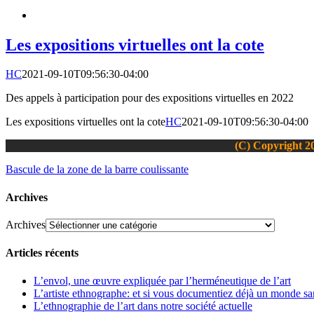
Les expositions virtuelles ont la cote
HC
2021-09-10T09:56:30-04:00
Des appels à participation pour des expositions virtuelles en 2022
Les expositions virtuelles ont la cote
HC
2021-09-10T09:56:30-04:00
(C) Copyright 20
Bascule de la zone de la barre coulissante
Archives
Archives
Articles récents
L’envol, une œuvre expliquée par l’herméneutique de l’art
L’artiste ethnographe: et si vous documentiez déjà un monde san
L’ethnographie de l’art dans notre société actuelle