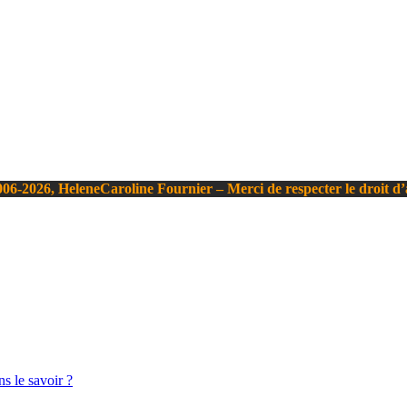
06-2026, HeleneCaroline Fournier – Merci de respecter le droit d
s le savoir ?