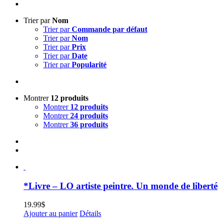
Trier par
Nom
Trier par
Commande par défaut
Trier par
Nom
Trier par
Prix
Trier par
Date
Trier par
Popularité
Montrer
12 produits
Montrer
12 produits
Montrer
24 produits
Montrer
36 produits
*Livre – LO artiste peintre. Un monde de liberté
19.99
$
Ajouter au panier
Détails