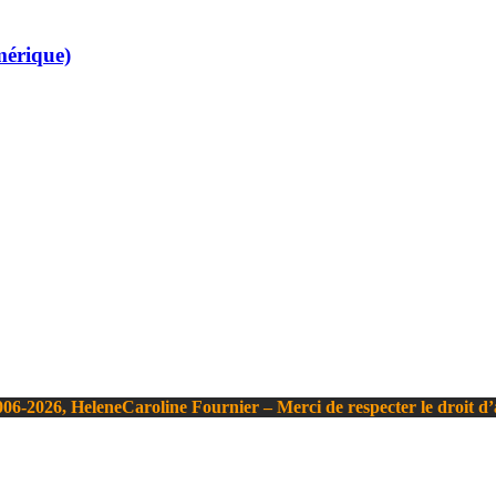
mérique)
06-2026, HeleneCaroline Fournier – Merci de respecter le droit d