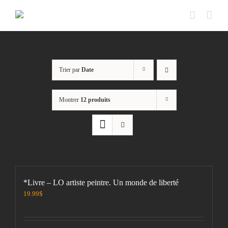
Passer
au
contenu
Trier par
Date
Montrer
12 produits
*Livre – LO artiste peintre. Un monde de liberté
19.99
$