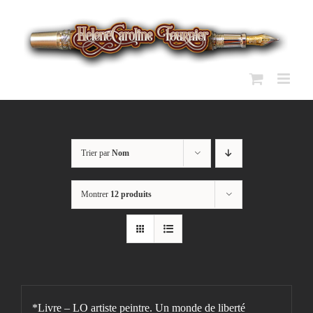
Passer
au
contenu
Trier par
Nom
Montrer
12 produits
*Livre – LO artiste peintre. Un monde de liberté