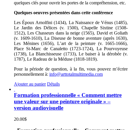
quelques clés pour ouvrir les portes de la compréhension, etc.
Quelques oeuvres présentées dans cette conférence
Les Époux Arnolfini (1434), La Naissance de Vénus (1485),
Le Jardin des Délices (v. 1500), Chapelle Sixtine (1508-
1512), Les Chasseurs dans la neige (1565), David et Goliath
(v. 1609-1610), La Diseuse de bonne aventure (après 1630),
Les Ménines (1656), L’art de la peinture (v. 1665-1666),
Place St-Marc de Canaletto (1723-1724), La Pourvoyeuse
(1738), La Blanchisseuse (1733), Le baiser à la dérobée (v.
1787), Le Radeau de la Méduse (1818-1819).
Pour la période de question, à la fin, vous pouvez m’écrire
personnellement à:
info@arttotalmultimedia.com
Ajouter au panier
Détails
Formation professionnelle « Comment mettre
une valeur sur une peinture originale » –
version audiovisuelle
20.00
$