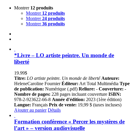
Montrer
12 produits
Montrer
12 produits
Montrer
24 produits
Montrer
36 produits
*Livre – LO artiste peintre. Un monde de
liberté
19.99
$
Titre:
LO artiste peintre. Un monde de liberté
Auteure:
HeleneCaroline Fournier
Éditeur:
Art Total Multimédia
Type
de publication:
Numérique (.pdf)
Reliure:
-
Couverture:
-
Nombre de pages:
228 pages incluant couverture
ISBN:
978-2-923622-66-8
Année d'édition:
2023 (1ère édition)
Langue:
Français
Prix de vente:
19,99 $ (taxes incluses)
Ajouter au panier
Détails
Formation conférence « Percer les mystères de
l’art » – version audiovisuelle