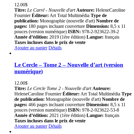
12.00
$
Titre:
Le Carré - Nouvelle d'art
Auteure:
HeleneCaroline
Fournier
Éditeur:
Art Total Multimédia
Type de
publication:
Monographie (nouvelle d'art)
Nombre de
pages:
180 pages incluant couverture
Dimension:
8,5 x 11
pouces (version numérique)
ISBN:
978-2-923622-39-2
Année d’édition:
2019 (1ère édition)
Langue:
français
Taxes incluses dans le prix de vente
Ajouter au panier
Détails
Le Cercle – Tome 2 – Nouvelle d’art (version
numérique)
12.00
$
Titre:
Le Cercle Tome 2 - Nouvelle d'art
Auteure:
HeleneCaroline Fournier
Éditeur:
Art Total Multimédia
Type
de publication:
Monographie (nouvelle d'art)
Nombre de
pages:
466 pages incluant couverture
Dimension:
8,5 x 11
pouces (version numérique)
ISBN:
978-2-923622-53-8
Année d’édition:
2021 (1ère édition)
Langue:
français
Taxes incluses dans le prix de vente
Ajouter au panier
Détails