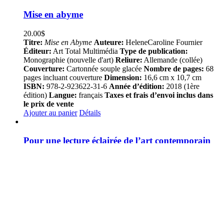
Mise en abyme
20.00
$
Titre:
Mise en Abyme
Auteure:
HeleneCaroline Fournier
Éditeur:
Art Total Multimédia
Type de publication:
Monographie (nouvelle d'art)
Reliure:
Allemande (collée)
Couverture:
Cartonnée souple glacée
Nombre de pages:
68
pages incluant couverture
Dimension:
16,6 cm x 10,7 cm
ISBN:
978-2-923622-31-6
Année d’édition:
2018 (1ère
édition)
Langue:
français
Taxes et frais d’envoi inclus dans
le prix de vente
Ajouter au panier
Détails
Pour une lecture éclairée de l’art contemporain
60.00
$
Titre:
Pour une lecture éclairée de l'art contemporain
Auteure:
HeleneCaroline Fournier
Éditeur:
Art Total
Multimédia
Type de publication:
Monographie
Reliure:
Cousue
Couverture:
Cartonnée rigide
Nombre de pages:
145 pages
ISBN:
978-2923622-24-8
Année d'édition:
2015
(1ère édition)
Taxes et frais d'envoi inclus dans le prix de