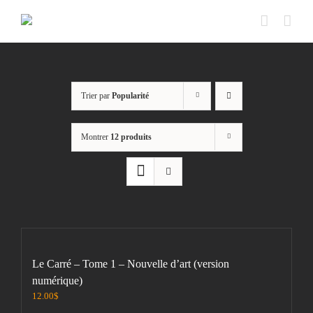
Passer
au
contenu
Trier par
Popularité
Montrer
12 produits
Le Carré – Tome 1 – Nouvelle d’art (version
numérique)
12.00
$