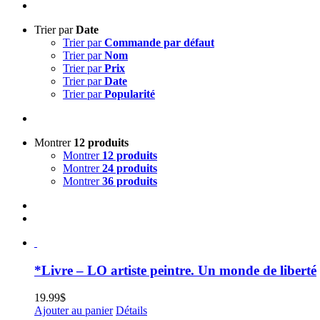
Trier par
Date
Trier par
Commande par défaut
Trier par
Nom
Trier par
Prix
Trier par
Date
Trier par
Popularité
Montrer
12 produits
Montrer
12 produits
Montrer
24 produits
Montrer
36 produits
*Livre – LO artiste peintre. Un monde de liberté
19.99
$
Ajouter au panier
Détails