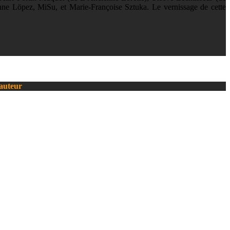
ne Löpez, MiSu, et Marie-Françoise Sztuka. Le vernissage de cette
’auteur