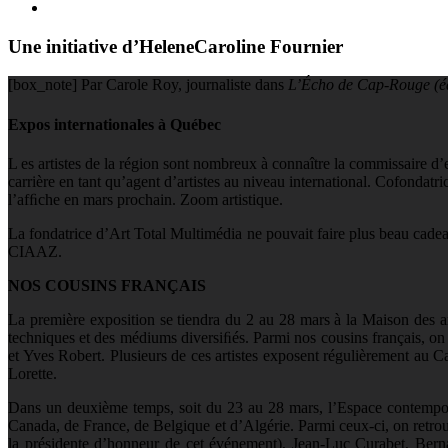
Une initiative d’HeleneCaroline Fournier
[box_note] Par Carole Roy, journaliste dans
L’Écho de Cap-Rouge (édi
Expos internationales à Québec
L
es artistes de la région sont nombreux à connaître la commissaire d
carrière en tant qu’agent d’artistes au niveau international. Cofonda
l’afﬁche en mars prochain. Zoom artistique.
La fondatrice d’Art Total Multimédia ne pouvait faire plus beau cadeau
CIAAZ.
NOS COUSINS FRANÇAIS
La première exposition se tiendra du 2 au 28 mars à la Maison des art
techniques et des médiums diversiﬁés. Parmi nos cousins français, o
et Yves Robert. Plusieurs de ces artistes exposent régulièrement au 
Lorette.
Dans un deuxième temps, soit du 23 au 28 mars, l’Espace contempora
Canada, de France, de Belgique et d’Algérie. Parmi ceux-ci, on retro
la présidente d’honneur de cet événement), Jean-Luc Curabet, Bern