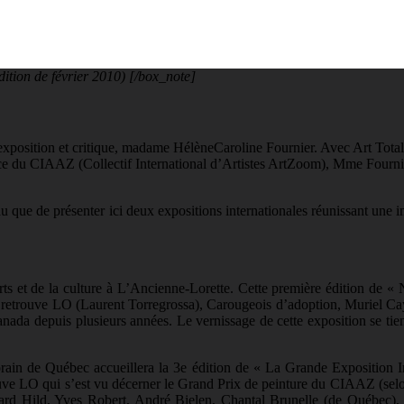
tion de février 2010) [/box_note]
’exposition et critique, madame HélèneCaroline Fournier. Avec Art Tota
trice du CIAAZ (Collectif International d’Artistes ArtZoom), Mme Fourn
 que de présenter ici deux expositions internationales réunissant une im
s et de la culture à L’Ancienne-Lorette. Cette première édition de « N
n retrouve LO (Laurent Torregrossa), Carougeois d’adoption, Muriel Ca
Canada depuis plusieurs années. Le vernissage de cette exposition se ti
in de Québec accueillera la 3e édition de « La Grande Exposition Inte
uve LO qui s’est vu décerner le Grand Prix de peinture du CIAAZ (selo
ard Hild, Yves Robert, André Bielen, Chantal Brunelle (de Québec),