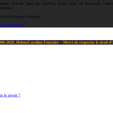
ane, Sylvain Tapin (de Québec), Édith Liétar (de Brossard), Fabien
à Québec.
rir les horizons culturels.
le en version pdf
06-2026, HeleneCaroline Fournier – Merci de respecter le droit d
s le savoir ?