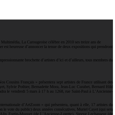
l Multimédia, La Carougeoise célèbre en 2010 ses treize ans de
ier est heureuse d’annoncer la tenue de deux expositions qui prendront
pressionnante brochette d’artistes d’ici et d’ailleurs, tous membres du
os Cousins Français » présentera sept artistes de France utilisant des
yet, Sylvie Pothier, Bernadette Mora, Jean-Luc Curabet, Bernard Hild
endra le vendredi 5 mars à 17 h au 1268, rue Saint-Paul à L’Ancienne-
rnationale d’ArtZoom » qui présentera, quant à elle, 17 artistes du
n le vote du public) deux années consécutives, Muriel Cayet (qui sera
 Alix Fortin-Muquet (de L’Ancienne-Lorette), Steeve Lechasseur (de