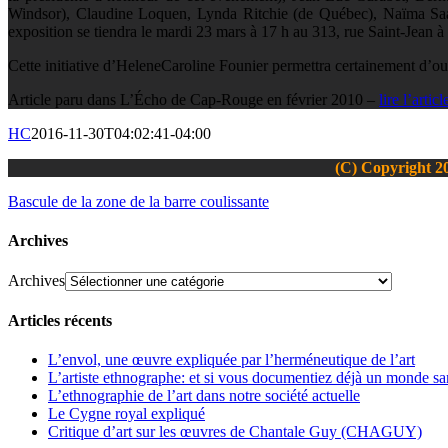
Windsor), Claudine Loquen, Lynda Ritchie (de Québec), Naïma Saad
exposition se tiendra le mardi 23 mars à 17 h au 313, rue Saint-Jean 
Cette initiative d’HeleneCaroline Founier permettra certainement d’ouv
Article paru dans L’Écho de Cap-Rouge en février 2010 –
lire l’artic
HC
2016-11-30T04:02:41-04:00
(C) Copyright 20
Bascule de la zone de la barre coulissante
Archives
Archives
Articles récents
L’envol, une œuvre expliquée par l’herméneutique de l’art
L’artiste ethnographe: et si vous documentiez déjà un monde san
L’ethnographie de l’art dans notre société actuelle
Le Cygne royal expliqué
Critique d’art sur les œuvres de Chantale Guy (CHAGUY)