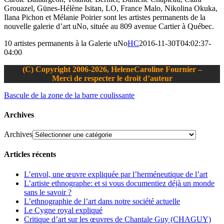
Grouazel, Günes-Hélène Isitan, LO, France Malo, Nikolina Okuka,
Ilana Pichon et Mélanie Poirier sont les artistes permanents de la
nouvelle galerie d’art uNo, située au 809 avenue Cartier à Québec.
10 artistes permanents à la Galerie uNo
HC
2016-11-30T04:02:37-
04:00
(C) Copyright 2006-2026, HeleneCaroline Fournier –
Merci de respecter le droit d’auteur
Bascule de la zone de la barre coulissante
Archives
Archives
Articles récents
L’envol, une œuvre expliquée par l’herméneutique de l’art
L’artiste ethnographe: et si vous documentiez déjà un monde
sans le savoir ?
L’ethnographie de l’art dans notre société actuelle
Le Cygne royal expliqué
Critique d’art sur les œuvres de Chantale Guy (CHAGUY)