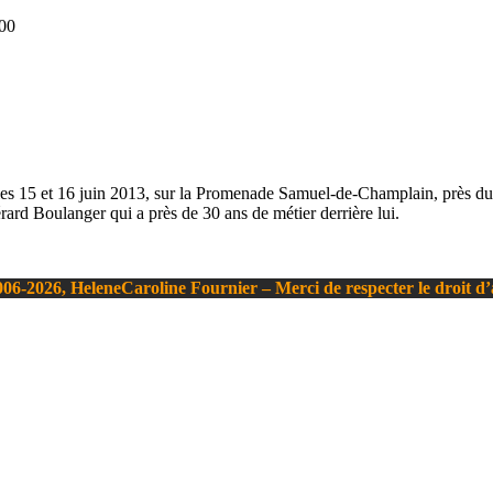
00
, les 15 et 16 juin 2013, sur la Promenade Samuel-de-Champlain, près d
rard Boulanger qui a près de 30 ans de métier derrière lui.
06-2026, HeleneCaroline Fournier – Merci de respecter le droit d