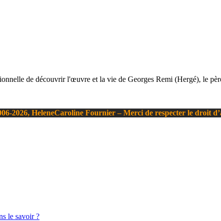
ionnelle de découvrir l'œuvre et la vie de Georges Remi (Hergé), le pèr
06-2026, HeleneCaroline Fournier – Merci de respecter le droit d
s le savoir ?