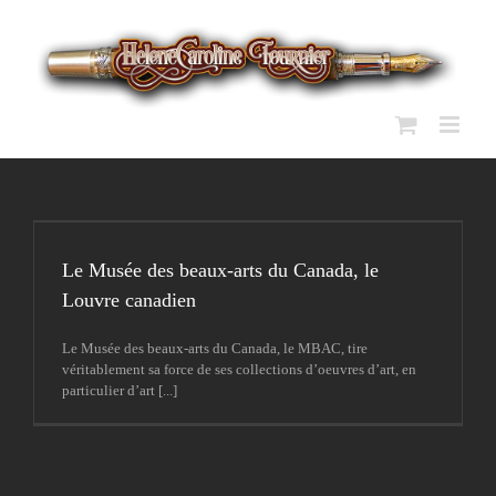
Passer
au
contenu
Le Musée des beaux-arts du Canada, le
Louvre canadien
Le Musée des beaux-arts du Canada, le MBAC, tire
véritablement sa force de ses collections d’oeuvres d’art, en
particulier d’art [...]