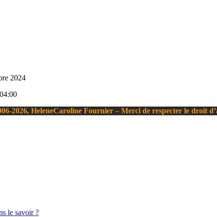
mbre 2024
04:00
06-2026, HeleneCaroline Fournier – Merci de respecter le droit d
s le savoir ?