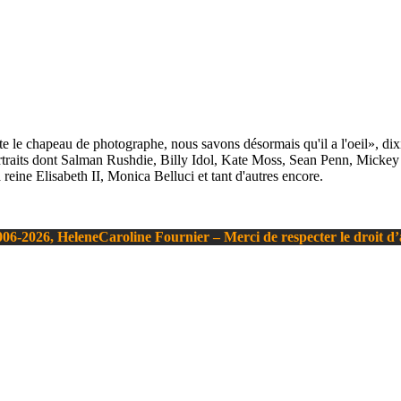
 le chapeau de photographe, nous savons désormais qu'il a l'oeil», di
 portraits dont Salman Rushdie, Billy Idol, Kate Moss, Sean Penn, Mic
eine Elisabeth II, Monica Belluci et tant d'autres encore.
06-2026, HeleneCaroline Fournier – Merci de respecter le droit d