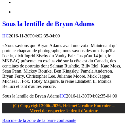
Sous la lentille de Bryan Adams
HC
2016-11-30T04:02:35-04:00
«Nous savions que Bryan Adams avait une voix. Maintenant qu'il
porte le chapeau de photographe, nous savons désormais qu'il a
l'oeil», dixit Ingrid Sischy du Vanity Fair. Jusqu'au 14 juin, le
MNBAQ présente, en exclusivité sur la côte est du Canada, des
centaines de portraits dont Salman Rushdie, Billy Idol, Kate Moss,
Sean Penn, Mickey Rourke, Ben Kingsley, Pamela Anderson,
Bryan Ferry, Christopher Lee, Julianne Moore, Mick Jagger,
Micheal J. Fox, Tobey Maguire, la reine Elisabeth II, Monica
Belluci et tant d'autres encore.
Sous la lentille de Bryan Adams
HC
2016-11-30T04:02:35-04:00
(C) Copyright 2006-2026, HeleneCaroline Fournier –
Merci de respecter le droit d’auteur
Bascule de la zone de la barre coulissante