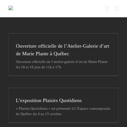
Passer
au
contenu
Ouverture officielle de l’Atelier-Galerie d’art
de Marie Plante à Québec
Ouverture officielle de l’atelier-galerie d’art de Marie Plante
les 18 et 19 juin de 11h à 17h
L’exposition Plaisirs Quotidiens
« Plaisirs Quotidiens » est présentée à L’Espace contemporain
de Québec du 4 au 15 octobre.