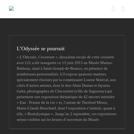
Passer
au
contenu
L’Odyssée se poursuit
« L’Odyssée, l’aventure », deuxième escale de cette croisière
avec LO, a été inaugurée ce 13 juin 2015 au Musée Marius-
Barbeau, situé à Saint-Joseph-de-Beauce, en présence de
nombreuses personnalités. LO expose quatorze marines,
spécialement choisies par la commissaire Louise Sénécal, aux
côtés d’autres artistes, dont le duo Alain Dumas et Jayanta
Guha, photographes de Chicoutimi (ville de Saguenay) qui
présentent une exposition thématique de 42 œuvres intitulée
« Eau : Peintre de la vie » et, l’artiste de Thetford Mines,
Marie-Claude Bouchard, dont l’exposition s’intitule, quant à
elle, « Boréalystique ». Jusqu’au 2 septembre, ces expositions
seront visibles sur les heures d’ouverture du Musée.