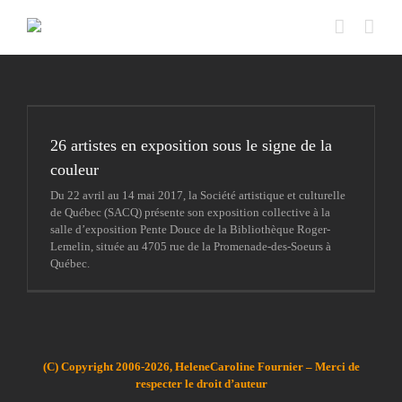
Passer
au
contenu
26 artistes en exposition sous le signe de la
couleur
Du 22 avril au 14 mai 2017, la Société artistique et culturelle
de Québec (SACQ) présente son exposition collective à la
salle d’exposition Pente Douce de la Bibliothèque Roger-
Lemelin, située au 4705 rue de la Promenade-des-Soeurs à
Québec.
(C) Copyright 2006-2026, HeleneCaroline Fournier – Merci de
respecter le droit d’auteur