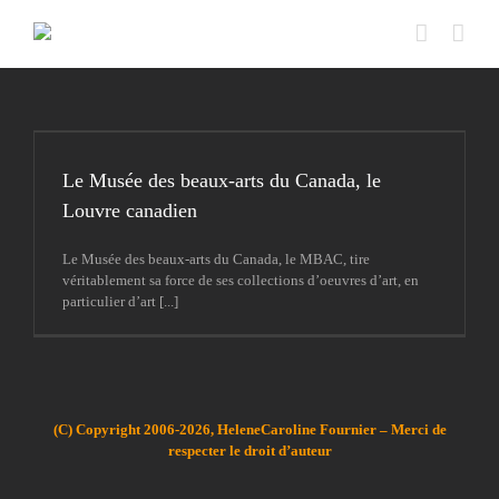
Passer
au
contenu
Le Musée des beaux-arts du Canada, le
Louvre canadien
Le Musée des beaux-arts du Canada, le MBAC, tire
véritablement sa force de ses collections d’oeuvres d’art, en
particulier d’art [...]
(C) Copyright 2006-2026, HeleneCaroline Fournier – Merci de
respecter le droit d’auteur