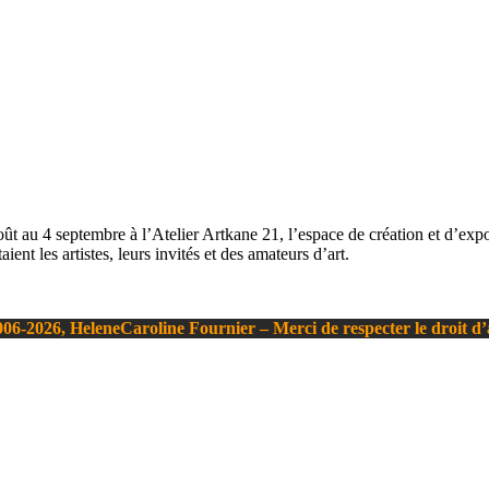
septembre à l’Atelier Artkane 21, l’espace de création et d’exposit
ent les artistes, leurs invités et des amateurs d’art.
06-2026, HeleneCaroline Fournier – Merci de respecter le droit d