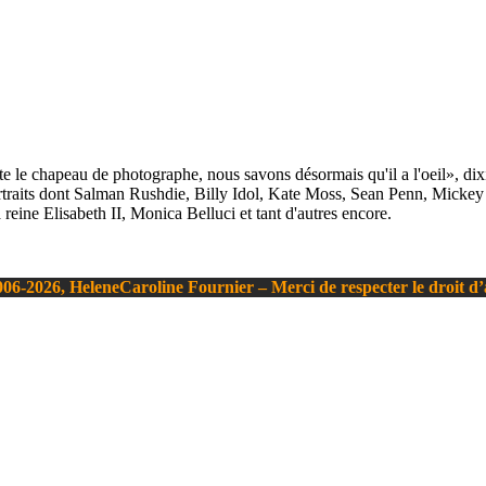
 le chapeau de photographe, nous savons désormais qu'il a l'oeil», di
 portraits dont Salman Rushdie, Billy Idol, Kate Moss, Sean Penn, Mic
eine Elisabeth II, Monica Belluci et tant d'autres encore.
06-2026, HeleneCaroline Fournier – Merci de respecter le droit d