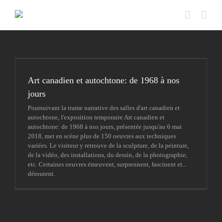
Passer
au
contenu
Art canadien et autochtone: de 1968 à nos
jours
Poursuivant la trame narrative des salles d'art canadien et
autochtone, l'exposition temporaire Art canadien et
autochtone: de 1968 à nos jours, présentée jusqu'au 6 mai
2018, met en scène plus de 150 oeuvres aux techniques
variées. Le visiteur y retrouve de la sculpture, de la peinture,
de la vidéo, des installations, du dessin, de la photographie,
etc. Certaines oeuvres émeuvent, surprennent, fascinent et...
déroutent.