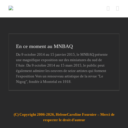
Passer
au
contenu
En ce moment au MNBAQ
Du 9 octobre 2014 au 15 janvier 2015, le MNBAQ présente
une magnifique exposition sur des miniatures du sud de
l'Asie. Du 9 octobre 2014 au 15 mars 2015, le public peut
également admirer les oeuvres de seize artistes qui forment
l'exposition Vers un renouveau artistique de la revue "Le
Nigog", fondée à Montréal en 1918.
(C) Copyright 2006-2026, HeleneCaroline Fournier – Merci de
respecter le droit d’auteur