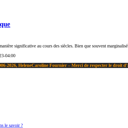
ique
manière significative au cours des siècles. Bien que souvent marginalisée
23-04:00
06-2026, HeleneCaroline Fournier – Merci de respecter le droit d
s le savoir ?