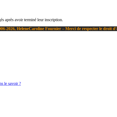
s après avoir terminé leur inscription.
06-2026, HeleneCaroline Fournier – Merci de respecter le droit d
s le savoir ?