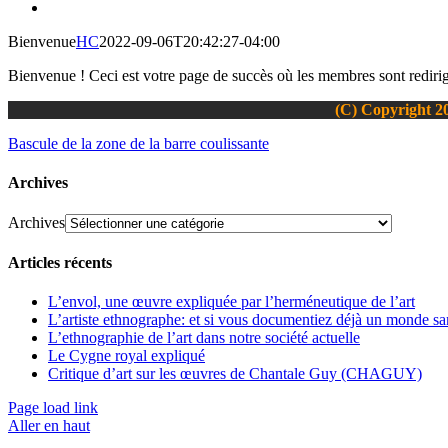
Bienvenue
HC
2022-09-06T20:42:27-04:00
Bienvenue ! Ceci est votre page de succès où les membres sont redirigé
(C) Copyright 20
Bascule de la zone de la barre coulissante
Archives
Archives
Articles récents
L’envol, une œuvre expliquée par l’herméneutique de l’art
L’artiste ethnographe: et si vous documentiez déjà un monde san
L’ethnographie de l’art dans notre société actuelle
Le Cygne royal expliqué
Critique d’art sur les œuvres de Chantale Guy (CHAGUY)
Page load link
Aller en haut