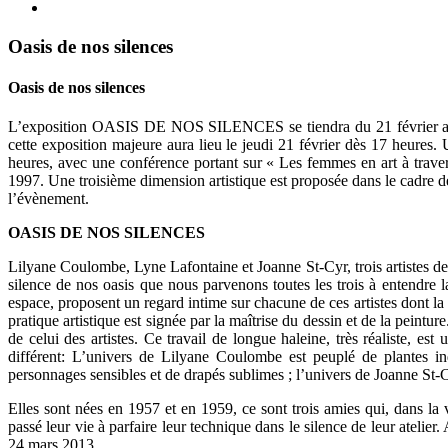
Oasis de nos silences
Oasis de nos silences
L’exposition OASIS DE NOS SILENCES se tiendra du 21 février au 2
cette exposition majeure aura lieu le jeudi 21 février dès 17 heures.
heures, avec une conférence portant sur « Les femmes en art à traver
1997. Une troisième dimension artistique est proposée dans le cadre de
l’évènement.
OASIS DE NOS SILENCES
Lilyane Coulombe, Lyne Lafontaine et Joanne St-Cyr, trois artistes de 
silence de nos oasis que nous parvenons toutes les trois à entendre la
espace, proposent un regard intime sur chacune de ces artistes dont la pa
pratique artistique est signée par la maîtrise du dessin et de la peintur
de celui des artistes. Ce travail de longue haleine, très réaliste, es
différent: L’univers de Lilyane Coulombe est peuplé de plantes in
personnages sensibles et de drapés sublimes ; l’univers de Joanne St-
Elles sont nées en 1957 et en 1959, ce sont trois amies qui, dans la v
passé leur vie à parfaire leur technique dans le silence de leur atel
24 mars 2013.