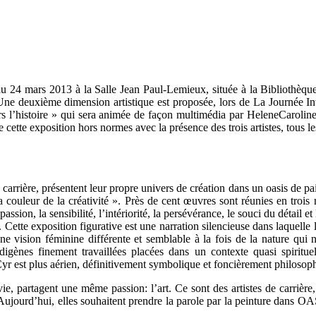
4 mars 2013 à la Salle Jean Paul-Lemieux, située à la Bibliothèque
Une deuxième dimension artistique est proposée, lors de La Journée In
s l’histoire » qui sera animée de façon multimédia par HeleneCaroline F
 cette exposition hors normes avec la présence des trois artistes, tous 
carrière, présentent leur propre univers de création dans un oasis de pai
 couleur de la créativité ». Près de cent œuvres sont réunies en trois mé
ssion, la sensibilité, l’intériorité, la persévérance, le souci du détail e
e. Cette exposition figurative est une narration silencieuse dans laquelle
t une vision féminine différente et semblable à la fois de la nature qu
digènes finement travaillées placées dans un contexte quasi spiritue
Cyr est plus aérien, définitivement symbolique et foncièrement philosop
ie, partagent une même passion: l’art. Ce sont des artistes de carrière, 
ier. Aujourd’hui, elles souhaitent prendre la parole par la peinture d