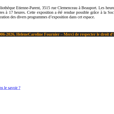
Bibliothèque Etienne-Parent, 3515 rue Clemenceau à Beauport. Les heur
es à 17 heures. Cette exposition a été rendue possible grâce à la Soci
ration des divers programmes d’exposition dans cet espace.
06-2026, HeleneCaroline Fournier – Merci de respecter le droit d
s le savoir ?