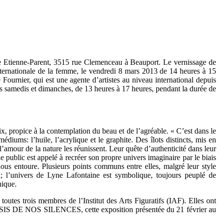
 Etienne-Parent, 3515 rue Clemenceau à Beauport. Le vernissage de
ternationale de la femme, le vendredi 8 mars 2013 de 14 heures à 15
ournier, qui est une agente d’artistes au niveau international depuis
les samedis et dimanches, de 13 heures à 17 heures, pendant la durée de
x, propice à la contemplation du beau et de l’agréable. « C’est dans le
diums: l’huile, l’acrylique et le graphite. Des îlots distincts, mis en
t l’amour de la nature les réunissent. Leur quête d’authenticité dans leur
 le public est appelé à recréer son propre univers imaginaire par le biais
i nous entoure. Plusieurs points communs entre elles, malgré leur style
l; l’univers de Lyne Lafontaine est symbolique, toujours peuplé de
hique.
toutes trois membres de l’Institut des Arts Figuratifs (IAF). Elles ont
ans OASIS DE NOS SILENCES, cette exposition présentée du 21 février au