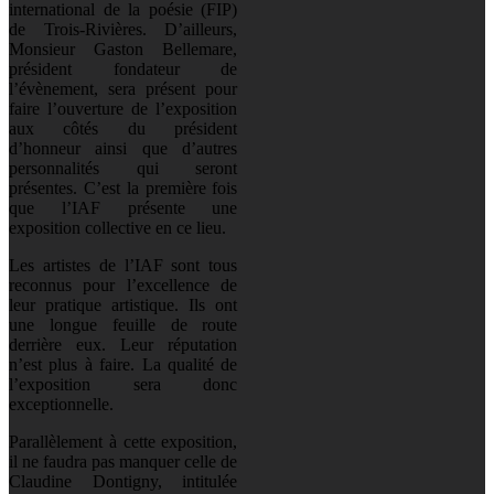
international de la poésie (FIP)
de Trois-Rivières. D’ailleurs,
Monsieur Gaston Bellemare,
président fondateur de
l’évènement, sera présent pour
faire l’ouverture de l’exposition
aux côtés du président
d’honneur ainsi que d’autres
personnalités qui seront
présentes. C’est la première fois
que l’IAF présente une
exposition collective en ce lieu.
Les artistes de l’IAF sont tous
reconnus pour l’excellence de
leur pratique artistique. Ils ont
une longue feuille de route
derrière eux. Leur réputation
n’est plus à faire. La qualité de
l’exposition sera donc
exceptionnelle.
Parallèlement à cette exposition,
il ne faudra pas manquer celle de
Claudine Dontigny, intitulée