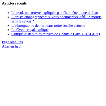
Articles récents
L’envol, une œuvre expliquée par l’herméneutique de l’art
L’artiste ethnographe: et si vous documentiez déjà un monde
sans le savoir ?
L’ethnographie de l’art dans notre société actuelle
Le Cygne royal expliqué
Critique d’art sur les œuvres de Chantale Guy (CHAGUY)
Page load link
Aller en haut