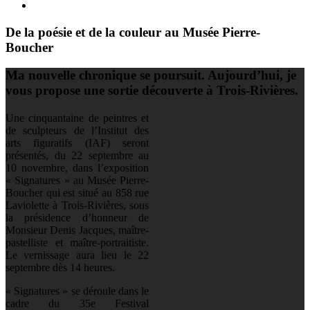
De la poésie et de la couleur au Musée Pierre-
Boucher
Ma nouvelle chronique se poursuit. Aujourd’hui, je
vous propose une sortie découverte à Trois-Rivières.
Une cinquantaine de peintres et
de sculpteurs de l’Institut des
arts figuratifs (IAF) seront
présentés, du 22 septembre au
10 novembre, dans l’exposition
« Signatures » au Musée Pierre-
Boucher qui est situé au 858 rue
Laviolette à Trois-Rivières, sous
la présidence d’honneur de
Monsieur Denis Jacques, maître-
pastelliste et maître-portraitiste.
Le vernissage aura lieu le 22
septembre dès 14 heures.
« Signatures » se déroule dans le
cadre du 35e Festival