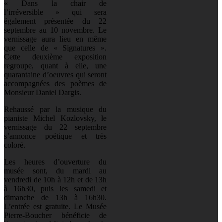
« Dans la chair de
l’irréversible » qui sera
également présentée du 22
septembre au 10 novembre. Le
vernissage aura lieu en même
que celle de « Signatures ».
Cette deuxième exposition
regroupe, quant à elle, une
quarantaine d’oeuvres qui seront
accompagnées des poèmes de
Monsieur Daniel Dargis.
Rehaussé par la musique du
pianiste Michel Kozlovsky, le
vernissage du 22 septembre
s’annonce poétique et très
coloré.
Les heures d’ouverture du
musée sont, du mardi au
vendredi de 10h à 12h et de 13h
à 16h30, puis les samedi et
dimanche de 13h à 16h30.
L’entrée est gratuite. Le Musée
Pierre-Boucher bénéficie de