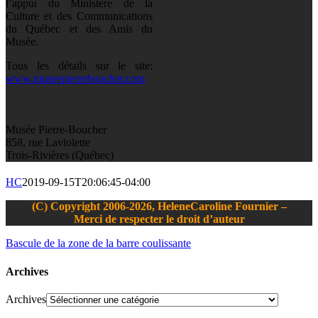
l’appui du Ministère de la
Culture et des Communications
du Québec et des Amis du
Musée.
Tous les détails sur le site:
www.museepierreboucher.com
Musée Pierre-Boucher
858, rue Laviolette
Trois-Rivières (Québec)
HC
2019-09-15T20:06:45-04:00
(C) Copyright 2006-2026, HeleneCaroline Fournier –
Merci de respecter le droit d’auteur
Bascule de la zone de la barre coulissante
Archives
Archives